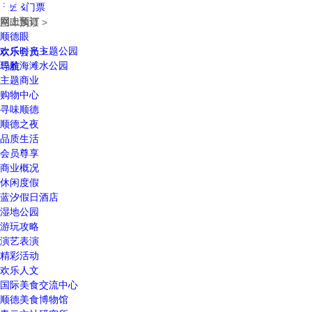
乐园&门票
网上预订
立即购票 >
顺德眼
欢乐时光主题公园
欢乐会员 >
玛雅海滩水公园
导航
主题商业
购物中心
寻味顺德
顺德之夜
品质生活
会员尊享
商业概况
休闲度假
蓝汐假日酒店
湿地公园
游玩攻略
演艺表演
精彩活动
欢乐人文
国际美食交流中心
顺德美食博物馆