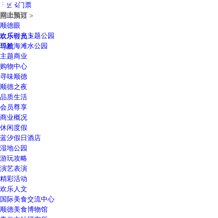
乐园&门票
网上预订
立即购票 >
顺德眼
欢乐时光主题公园
欢乐会员 >
玛雅海滩水公园
导航
主题商业
购物中心
寻味顺德
顺德之夜
品质生活
会员尊享
商业概况
休闲度假
蓝汐假日酒店
湿地公园
游玩攻略
演艺表演
精彩活动
欢乐人文
国际美食交流中心
顺德美食博物馆