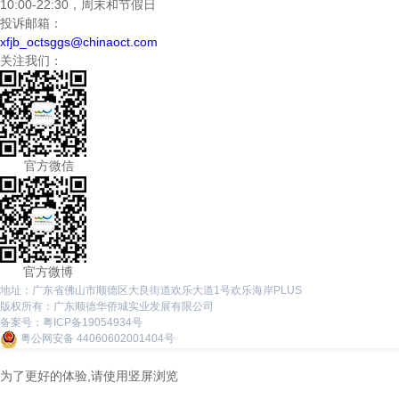
10:00-22:30，周末和节假日
投诉邮箱：
xfjb_octsggs@chinaoct.com
关注我们：
官方微信
官方微博
地址：广东省佛山市顺德区大良街道欢乐大道1号欢乐海岸PLUS
版权所有：广东顺德华侨城实业发展有限公司
备案号：
粤ICP备19054934号
粤公网安备 44060602001404号
为了更好的体验,请使用竖屏浏览