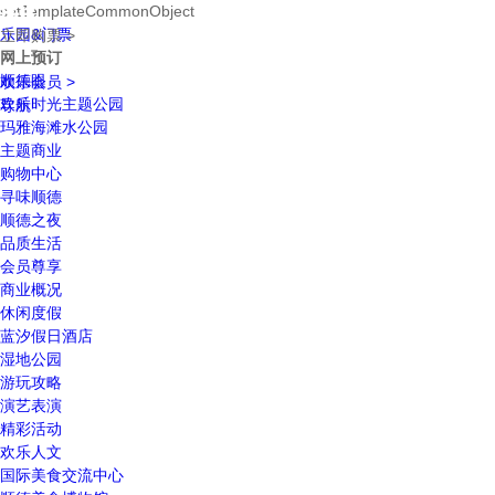
setTemplateCommonObject
乐园&门票
立即购票 >
网上预订
顺德眼
欢乐会员 >
欢乐时光主题公园
导航
玛雅海滩水公园
主题商业
购物中心
寻味顺德
顺德之夜
品质生活
会员尊享
商业概况
休闲度假
蓝汐假日酒店
湿地公园
游玩攻略
演艺表演
精彩活动
欢乐人文
国际美食交流中心