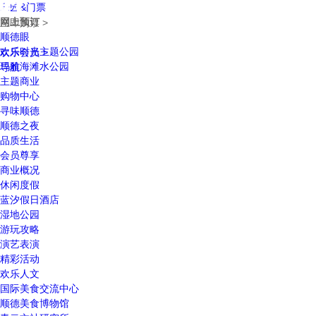
乐园&门票
网上预订
立即购票 >
顺德眼
欢乐时光主题公园
欢乐会员 >
玛雅海滩水公园
导航
主题商业
购物中心
寻味顺德
顺德之夜
品质生活
会员尊享
商业概况
休闲度假
蓝汐假日酒店
湿地公园
游玩攻略
演艺表演
精彩活动
欢乐人文
国际美食交流中心
顺德美食博物馆