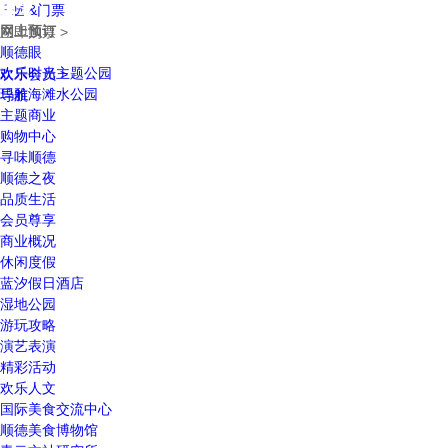
乐园&门票
网上预订
立即购票 >
顺德眼
欢乐时光主题公园
欢乐会员 >
玛雅海滩水公园
导航
主题商业
购物中心
寻味顺德
顺德之夜
品质生活
会员尊享
商业概况
休闲度假
蓝汐假日酒店
湿地公园
游玩攻略
演艺表演
精彩活动
欢乐人文
国际美食交流中心
顺德美食博物馆