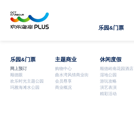
乐园&门票
乐园&门票
主题商业
休闲度假
网上预订
购物中心
顺德岭南花园酒店
顺德眼
曲水湾风情商业街
湿地公园
欢乐时光主题公园
会员尊享
游玩攻略
玛雅海滩水公园
商业概况
演艺表演
精彩活动