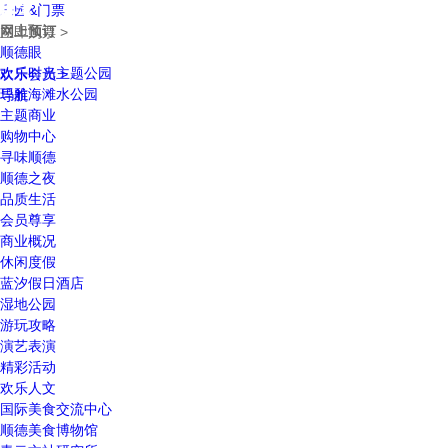
乐园&门票
网上预订
立即购票 >
顺德眼
欢乐时光主题公园
欢乐会员 >
玛雅海滩水公园
导航
主题商业
购物中心
寻味顺德
顺德之夜
品质生活
会员尊享
商业概况
休闲度假
蓝汐假日酒店
湿地公园
游玩攻略
演艺表演
精彩活动
欢乐人文
国际美食交流中心
顺德美食博物馆